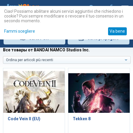
Ciao! Possiamo abilitare alcuni servizi aggiuntivi che richiedono i
cookie? Puoi sempre modificare o revocare il tuo consenso in un
secondo momento.
Fammi scegliere
Va bene
Carte
PSN
Carte
prepagate
Все товары от BANDAI NAMCO Studios Inc.
Ordina per articoli più recenti
Code Vein II (EU)
Tekken 8