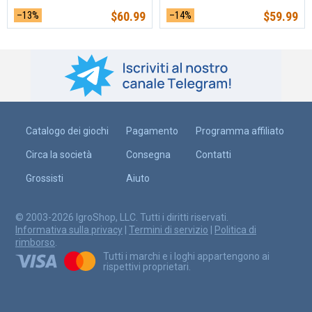
–13%
$
60.99
–14%
$
59.99
Catalogo dei giochi
Pagamento
Programma affiliato
Circa la società
Consegna
Contatti
Grossisti
Aiuto
© 2003-2026 IgroShop, LLC. Tutti i diritti riservati.
Informativa sulla privacy
|
Termini di servizio
|
Politica di
rimborso
.
Tutti i marchi e i loghi appartengono ai
rispettivi proprietari.