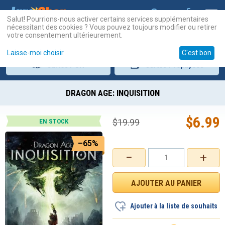
Salut! Pourrions-nous activer certains services supplémentaires
nécessitant des cookies ? Vous pouvez toujours modifier ou retirer
votre consentement ultérieurement.
Laisse-moi choisir
C'est bon
Cartes
PSN
Cartes
Prépayées
DRAGON AGE: INQUISITION
$
6.99
$
19.99
EN STOCK
–65%
−
+
Ajouter à la liste de souhaits