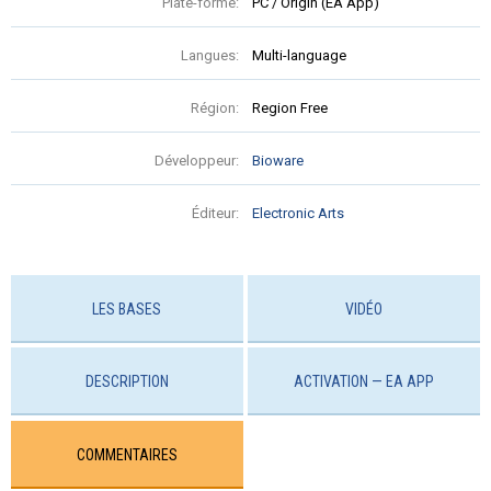
Plate-forme:
PC / Origin (EA App)
Langues:
Multi-language
Région:
Region Free
Développeur:
Bioware
Éditeur:
Electronic Arts
LES BASES
VIDÉO
DESCRIPTION
ACTIVATION — EA APP
COMMENTAIRES