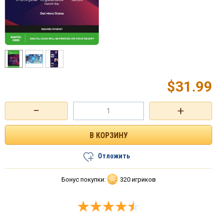
$
31.99
−
+
Отложить
Бонус покупки:
320 игриков