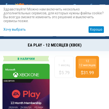
Здравствуйте! Можно нам включить несколько
дополнительных сервисов, для которых нужны файлы cookie?
Вы всегда сможете изменить это решение и выключить
сервисы позже.
Хочу выбрать
Хорошо
Карты
PSN
Карты
Prepaid
EA PLAY - 12 МЕСЯЦЕВ (XBOX)
В НАЛИЧИИ
1
12
1 месяц
12 месяцев
$
5.79
$
31.99