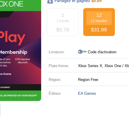
Partagez et gagnez
$
0.64
1
12
1 month
12 months
$
5.79
$
31.99
Livraison:
Code d'activation
Plate-forme:
Xbox Series X, Xbox One / Xb
Région:
Region Free
Éditeur:
EA Games