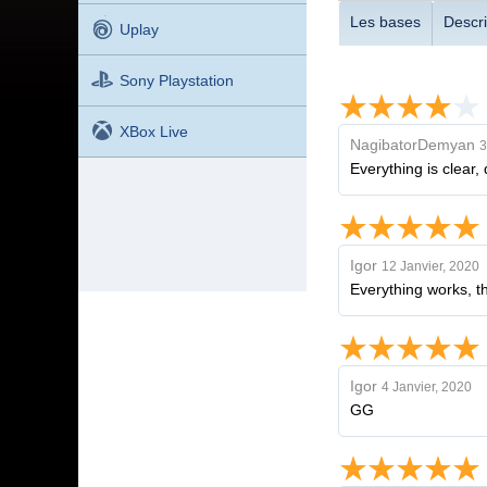
Les bases
Descri
Uplay
Sony Playstation
XBox Live
NagibatorDemyan
3
Everything is clear
Igor
12 Janvier, 2020
Everything works, t
Igor
4 Janvier, 2020
GG