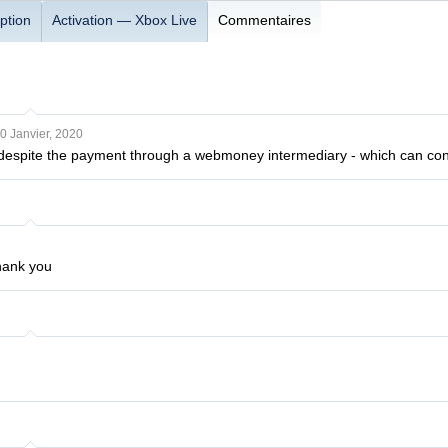
ption
Activation — Xbox Live
Commentaires
0 Janvier, 2020
, despite the payment through a webmoney intermediary - which can co
hank you