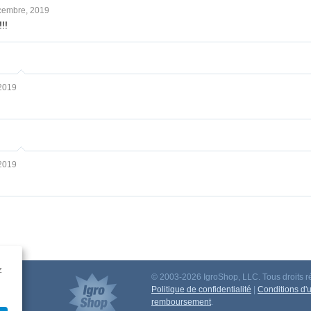
cembre, 2019
!!
2019
2019
z
© 2003-2026 IgroShop, LLC. Tous droits r
iation
Politique de confidentialité
|
Conditions d'ut
remboursement
.