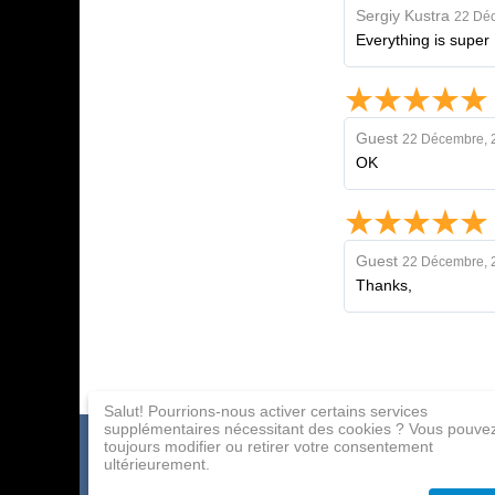
Sergіy Kustra
22 Dé
Everything is super !
Guest
22 Décembre, 
OK
Guest
22 Décembre, 
Thanks,
Salut! Pourrions-nous activer certains services
supplémentaires nécessitant des cookies ? Vous pouve
toujours modifier ou retirer votre consentement
Catalogue de jeux
Paiement
Programme d'affil
ultérieurement.
À propos de la société
Livraison
Contacts