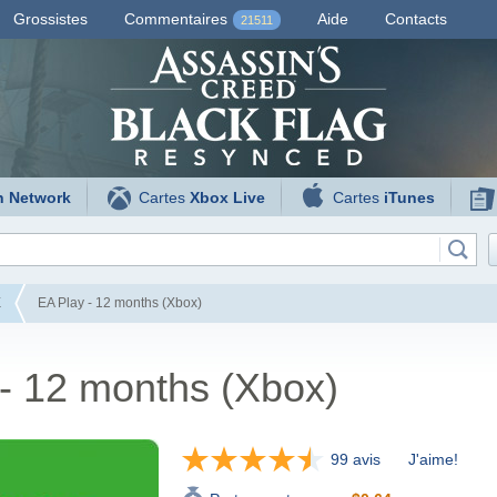
Grossistes
Commentaires
Aide
Contacts
21511
n Network
Cartes
Xbox Live
Cartes
iTunes
E
EA Play - 12 months (Xbox)
- 12 months (Xbox)
99 avis
J'aime!