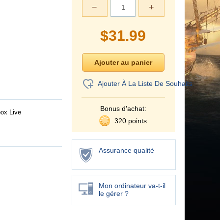
−
+
$
31.99
Ajouter À La Liste De Souhaits
Bonus d'achat:
ox Live
320 points
Assurance qualité
Mon ordinateur va-t-il
le gérer ?