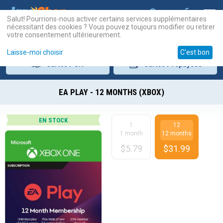
Salut! Pourrions-nous activer certains services supplémentaires
nécessitant des cookies ? Vous pouvez toujours modifier ou retirer
votre consentement ultérieurement.
Laisse-moi choisir
C'est bon
Cartes
PSN
Cartes
Prépayées
EA PLAY - 12 MONTHS (XBOX)
EN STOCK
1
12
1 month
12 months
$
5.79
$
31.99