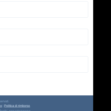
servati.
io
|
Politica di rimborso
.
 i loghi appartengono