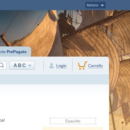
Italiano
rte
PrePagate
ABC
Login
Carrello
ce!
Esaurito