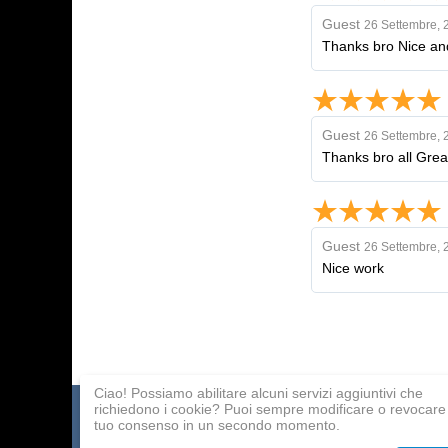
Guest
26 Settembre, 
Thanks bro Nice an
Guest
26 Settembre, 
Thanks bro all Grea
Guest
26 Settembre, 
Nice work
Ciao! Possiamo abilitare alcuni servizi aggiuntivi che
richiedono i cookie? Puoi sempre modificare o revocare 
Catalogo dei giochi
Pagamento
Programma affilia
tuo consenso in un secondo momento.