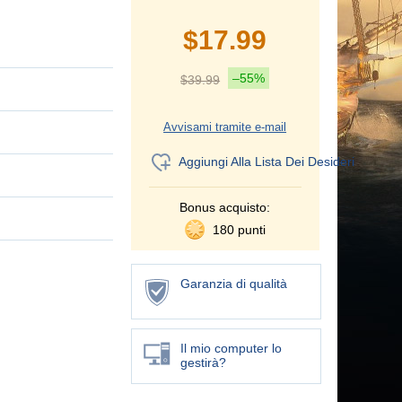
$
17.99
–55%
$
39.99
Avvisami tramite e-mail
Aggiungi Alla Lista Dei Desideri
Bonus acquisto:
180 punti
Garanzia di qualità
Il mio computer lo
gestirà?