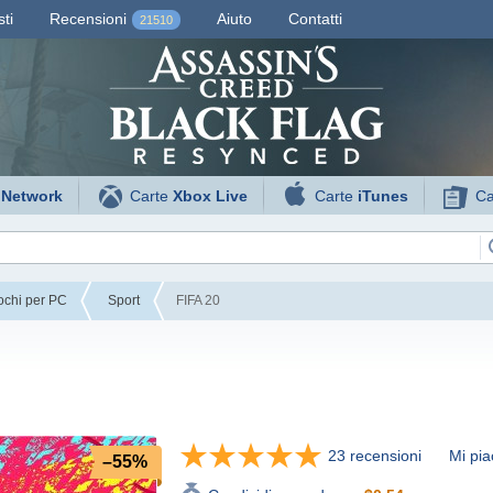
ti
Recensioni
Aiuto
Contatti
21510
 Network
Carte
Xbox Live
Carte
iTunes
Ca
ochi per PC
Sport
FIFA 20
23 recensioni
Mi pia
–55%