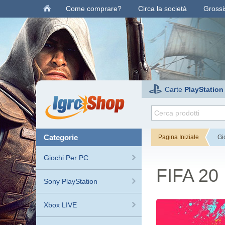
Come comprare?
Circa la società
Grossis
Carte
PlayStation
categorie
Pagina Iniziale
Gi
Giochi Per PC
FIFA 20
Sony PlayStation
Xbox LIVE