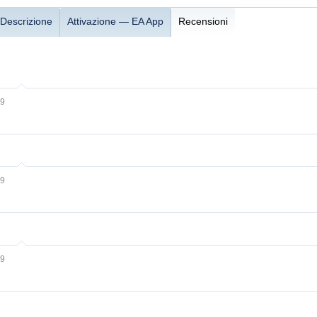
Descrizione
Attivazione — EA App
Recensioni
19
19
19