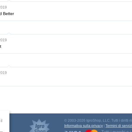
2019
d Better
2019
t
2019
il
© 2003-2026 IgroShop, LLC. Tutti i diritti ri
to
Informativa sulla privacy
|
Termini di serviz
Tutti i marchi e