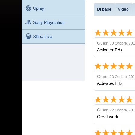
Uplay
Di base
Video
Sony Playstation
XBox Live
Guest
30 Ottobre, 20
ActivatedTHx
Guest
23 Ottobre, 20
ActivatedTHx
Guest
22 Ottobre, 20
Great work