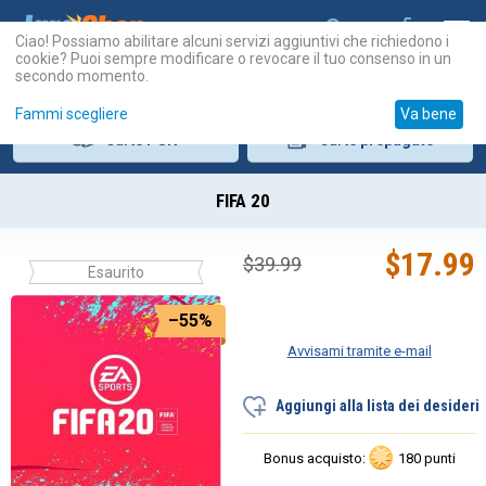
Ciao! Possiamo abilitare alcuni servizi aggiuntivi che richiedono i
cookie? Puoi sempre modificare o revocare il tuo consenso in un
secondo momento.
Fammi scegliere
Va bene
Carte
PSN
Carte
prepagate
FIFA 20
$
17.99
$
39.99
Esaurito
–55%
Avvisami tramite e-mail
Aggiungi alla lista dei desideri
Bonus acquisto:
180 punti