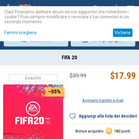
Ciao! Possiamo abilitare alcuni servizi aggiuntivi che richiedono i
cookie? Puoi sempre modificare o revocare il tuo consenso in un
secondo momento.
Fammi scegliere
Va bene
Carte
PSN
Carte
prepagate
FIFA 20
$
17.99
$
39.99
Esaurito
–55%
Avvisami tramite e-mail
Aggiungi alla lista dei desideri
Bonus acquisto:
180 punti