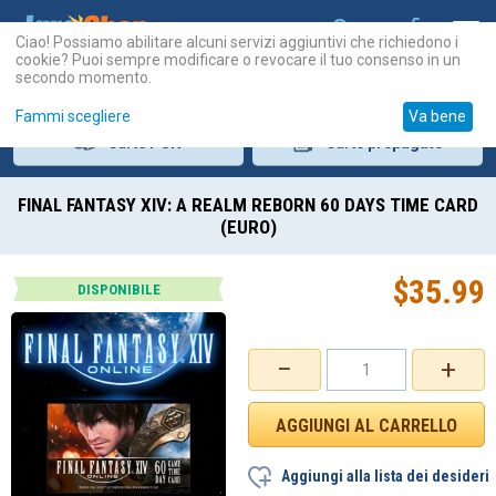
Ciao! Possiamo abilitare alcuni servizi aggiuntivi che richiedono i
cookie? Puoi sempre modificare o revocare il tuo consenso in un
secondo momento.
Fammi scegliere
Va bene
Carte
PSN
Carte
prepagate
FINAL FANTASY XIV: A REALM REBORN 60 DAYS TIME CARD
(EURO)
$
35.99
DISPONIBILE
−
+
Aggiungi alla lista dei desideri