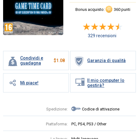
Bonus acquisto:
360 punti
329 recensioni
Condividi e
$
1.08
Garanzia di qualità
guadagna
Il mio computer lo
Mi piace!
gestirà?
Spedizione:
Codice di attivazione
Piattaforma:
PC, PS4, PS3 / Other
Le lingue:
Multi-language