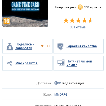
Бонус покупки:
360 игриков
331 отзыв
Поделись и
$
1.08
Гарантия качества
заработай
Потянет ли мой
Мне нравится!
комп?
Доставка:
Код активации
Жанр:
MMORPG
Платформа:
PC, PS4, PS3 / Своя