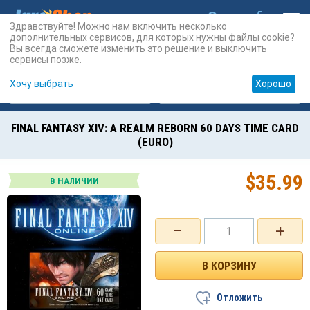
Здравствуйте! Можно нам включить несколько
дополнительных сервисов, для которых нужны файлы cookie?
Вы всегда сможете изменить это решение и выключить
сервисы позже.
Хочу выбрать
Хорошо
Карты
PSN
Карты
Prepaid
FINAL FANTASY XIV: A REALM REBORN 60 DAYS TIME CARD
(EURO)
$
35.99
В НАЛИЧИИ
−
+
Отложить