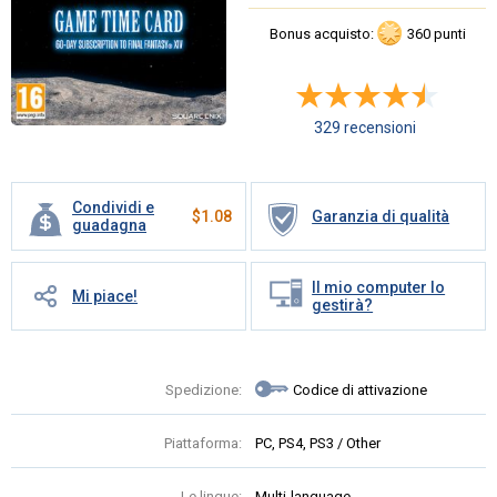
Bonus acquisto:
360 punti
329 recensioni
Condividi e
$
1.08
Garanzia di qualità
guadagna
Il mio computer lo
Mi piace!
gestirà?
Spedizione:
Codice di attivazione
Piattaforma:
PC, PS4, PS3 / Other
Le lingue:
Multi-language