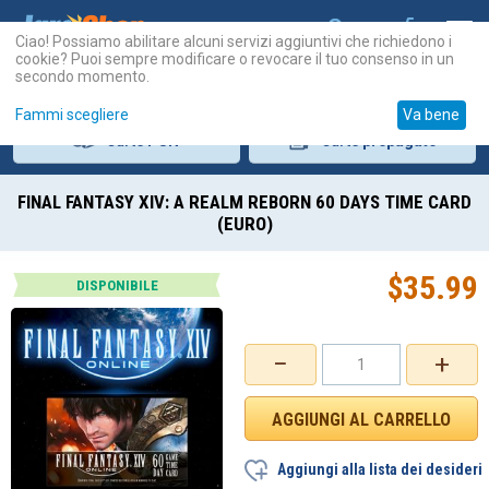
Ciao! Possiamo abilitare alcuni servizi aggiuntivi che richiedono i
cookie? Puoi sempre modificare o revocare il tuo consenso in un
secondo momento.
Fammi scegliere
Va bene
Carte
PSN
Carte
prepagate
FINAL FANTASY XIV: A REALM REBORN 60 DAYS TIME CARD
(EURO)
$
35.99
DISPONIBILE
−
+
Aggiungi alla lista dei desideri