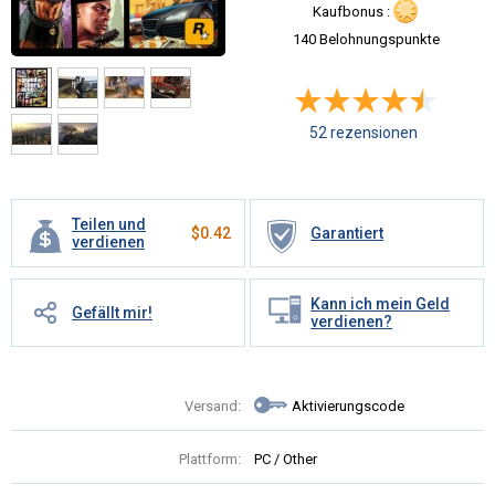
Kaufbonus :
140 Belohnungspunkte
52 rezensionen
Teilen und
$
0.42
Garantiert
verdienen
Kann ich mein Geld
Gefällt mir!
verdienen?
Versand:
Aktivierungscode
Plattform:
PC / Other