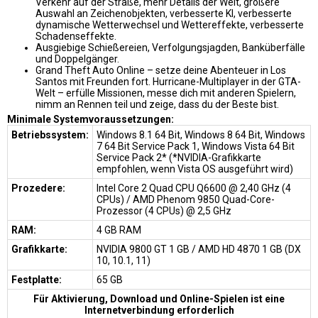
Verkehr auf der Straße, mehr Details der Welt, größere
Auswahl an Zeichenobjekten, verbesserte KI, verbesserte
dynamische Wetterwechsel und Wettereffekte, verbesserte
Schadenseffekte.
Ausgiebige Schießereien, Verfolgungsjagden, Banküberfälle
und Doppelgänger.
Grand Theft Auto Online – setze deine Abenteuer in Los
Santos mit Freunden fort. Hurricane-Multiplayer in der GTA-
Welt – erfülle Missionen, messe dich mit anderen Spielern,
nimm an Rennen teil und zeige, dass du der Beste bist.
Minimale Systemvoraussetzungen:
Betriebssystem:
Windows 8.1 64 Bit, Windows 8 64 Bit, Windows
7 64 Bit Service Pack 1, Windows Vista 64 Bit
Service Pack 2* (*NVIDIA-Grafikkarte
empfohlen, wenn Vista OS ausgeführt wird)
Prozedere:
Intel Core 2 Quad CPU Q6600 @ 2,40 GHz (4
CPUs) / AMD Phenom 9850 Quad-Core-
Prozessor (4 CPUs) @ 2,5 GHz
RAM:
4 GB RAM
Grafikkarte:
NVIDIA 9800 GT 1 GB / AMD HD 4870 1 GB (DX
10, 10.1, 11)
Festplatte:
65 GB
Für Aktivierung, Download und Online-Spielen ist eine
Internetverbindung erforderlich