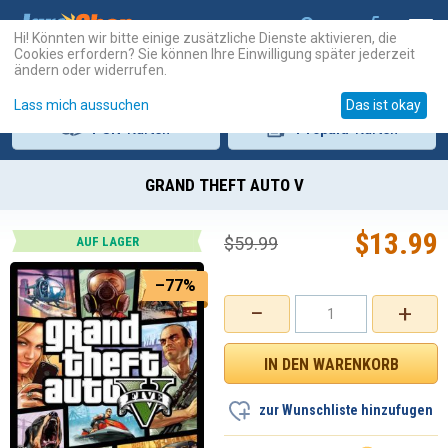
Hi! Könnten wir bitte einige zusätzliche Dienste aktivieren, die
Cookies erfordern? Sie können Ihre Einwilligung später jederzeit
ändern oder widerrufen.
Lass mich aussuchen
Das ist okay
PSN
-Karten
Prepaid
-Karten
GRAND THEFT AUTO V
$
13.99
$
59.99
AUF LAGER
–77%
−
+
zur Wunschliste hinzufugen