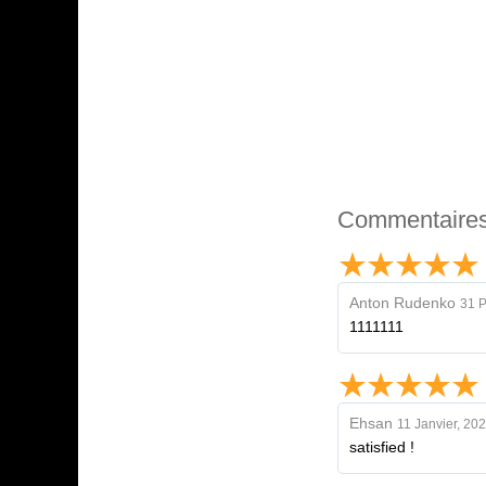
Commentaire
Anton Rudenko
31 P
1111111
Ehsan
11 Janvier, 20
satisfied !