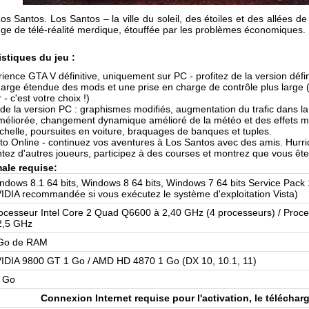
os Santos. Los Santos – la ville du soleil, des étoiles et des allées de
ge de télé-réalité merdique, étouffée par les problèmes économiques.
istiques du jeu :
ience GTA V définitive, uniquement sur PC - profitez de la version défin
harge étendue des mods et une prise en charge de contrôle plus large
 - c'est votre choix !)
de la version PC : graphismes modifiés, augmentation du trafic dans l
améliorée, changement dynamique amélioré de la météo et des effets mé
chelle, poursuites en voiture, braquages de banques et tuples.
to Online - continuez vos aventures à Los Santos avec des amis. Hurri
ntez d'autres joueurs, participez à des courses et montrez que vous êtes
ale requise:
ndows 8.1 64 bits, Windows 8 64 bits, Windows 7 64 bits Service Pack 1
IDIA recommandée si vous exécutez le système d'exploitation Vista)
ocesseur Intel Core 2 Quad Q6600 à 2,40 GHz (4 processeurs) / Pro
2,5 GHz
Go de RAM
IDIA 9800 GT 1 Go / AMD HD 4870 1 Go (DX 10, 10.1, 11)
 Go
Connexion Internet requise pour l'activation, le télécharg