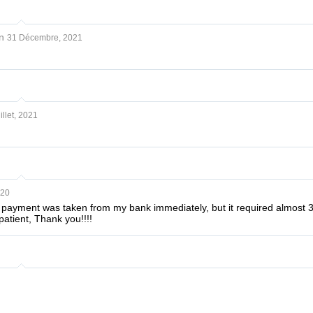
n
31 Décembre, 2021
illet, 2021
020
y payment was taken from my bank immediately, but it required almost 
patient, Thank you!!!!