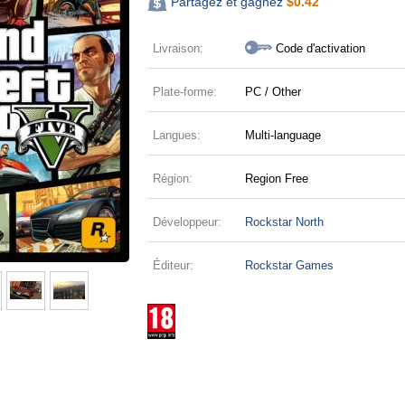
Partagez et gagnez
$
0.42
Livraison:
Code d'activation
Plate-forme:
PC / Other
Langues:
Multi-language
Région:
Region Free
Développeur:
Rockstar North
Éditeur:
Rockstar Games