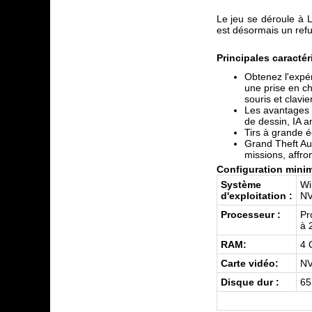
Le jeu se déroule à L
est désormais un refu
Principales caractér
Obtenez l'expér
une prise en c
souris et clavier
Les avantages 
de dessin, IA 
Tirs à grande é
Grand Theft Au
missions, affro
Configuration minim
Système
Wi
d'exploitation :
NV
Processeur :
Pr
à 
RAM:
4 
Carte vidéo:
NV
Disque dur :
65