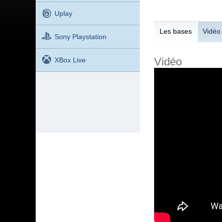
Uplay
Les bases
Vidéo
Sony Playstation
Vidéo
XBox Live