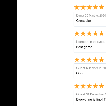
Dima
20 Marthe, 2020
Great site
Konstantin
9 Février,
Best game
Guest
6 Janvier, 2020
Good
Guest
31 Décembre, 
Everything is fine! 