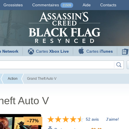
Grossistes
Commentaires
Aide
Contacts
21509
n Network
Cartes
Xbox Live
Cartes
iTunes
Action
Grand Theft Auto V
eft Auto V
52 avis
J'aime!
–77%