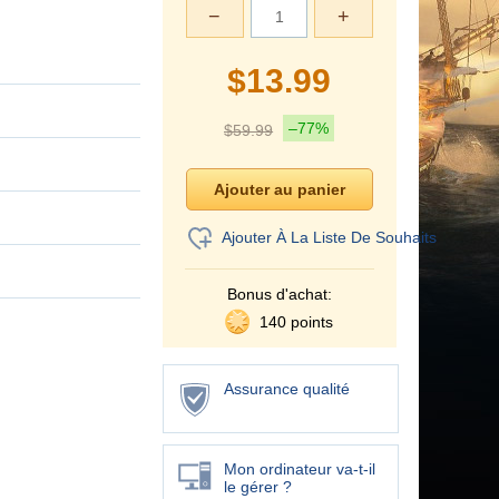
−
+
$
13.99
–77%
$
59.99
Ajouter À La Liste De Souhaits
Bonus d'achat:
140 points
Assurance qualité
Mon ordinateur va-t-il
le gérer ?