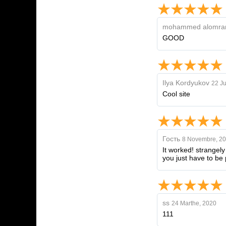
mohammed alomra
GOOD
Ilya Kordyukov
22 Ju
Cool site
Гость
8 Novembre, 2
It worked! strangel
you just have to be 
ss
24 Marthe, 2020
111