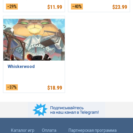
–29%
$
11.99
–40%
$
23.99
Whiskerwood
–37%
$
18.99
Каталог игр
Оплата
Партнерская программа