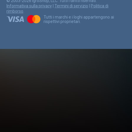
© 2003-2026 IgroShop, LLC. Tutti i diritti riservati.
Informativa sulla privacy
|
Termini di servizio
|
Politica di
rimborso
.
Tutti i marchi e i loghi appartengono ai
rispettivi proprietari.