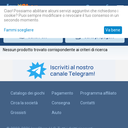
Ciao! Possiamo abilitare alcuni servizi aggiuntivi che richiedono i
cookie? Puoi sempre modificare o revocare il tuo consenso in un
secondo momento.
Fammi scegliere
Va bene
Carte
PSN
Carte
prepagate
Nessun prodotto trovato corrispondente ai criteri di ricerca
Catalogo dei giochi
Pagamento
Programma affiliato
Circa la società
Consegna
Contatti
Grossisti
Aiuto