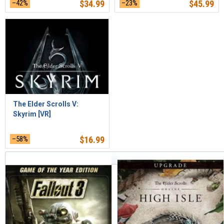
–42%
$
34.99
–23%
$
45.99
The Elder Scrolls V:
Skyrim [VR]
–58%
$
16.99
Sortiert nach Relevanz