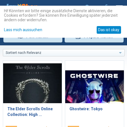
Hi! Könnten wir bitte einige zusätzliche Dienste aktivieren, die
Cookies erfordern? Sie können Ihre Einwilligung später jederzeit
ändern oder widerrufen.
Lass mich aussuchen
Das ist okay
PSN
-Karten
Prepaid
-Karten
Sortiert nach Relevanz
The Elder Scrolls Online
Ghostwire: Tokyo
Collection: High ...