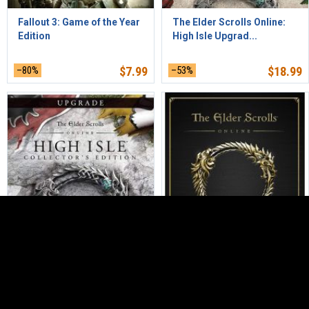
Fallout 3: Game of the Year
The Elder Scrolls Online:
Edition
High Isle Upgrad...
–80%
$
7.99
–53%
$
18.99
The Elder Scrolls Online:
The Elder Scrolls Online
High Isle Collec...
Collection: High ...
–42%
$
34.99
–50%
$
49.99