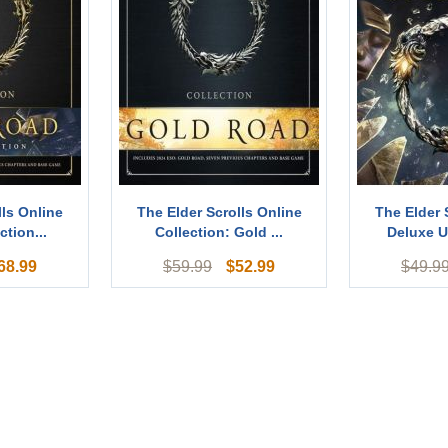
lls Online
The Elder Scrolls Online
The Elder 
ction...
Collection: Gold ...
Deluxe U
68.99
$
52.99
$
59.99
$
49.9