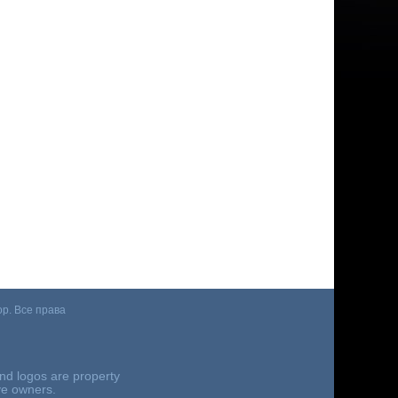
p. Все права
nd logos are property
ive owners.