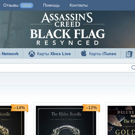
Отзывы
Помощь
Контакты
21510
n Network
Карты
Xbox Live
Карты
iTunes
–14%
–12%