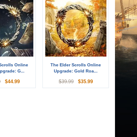
Scrolls Online
The Elder Scrolls Online
pgrade: G...
Upgrade: Gold Roa...
$
44.99
$
35.99
9
$
39.99