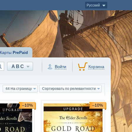
Русский
Карты
PrePaid
ABC
Войти
Корзина
44 На страницу
Сортировать по релевантности
–10%
–10%