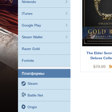
Nintendo
ITunes
Google Play
Steam Wallet
Razer Gold
The Elder Scro
Deluxe Colle
Fortnite
$
$
79.99
платформы
Steam
Battle.net
Origin