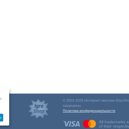
ы
© 2003-2026 Интернет-магазин ИгроSho
защищены.
Политика конфиденциальности
.
о
All trademarks a
of their respect