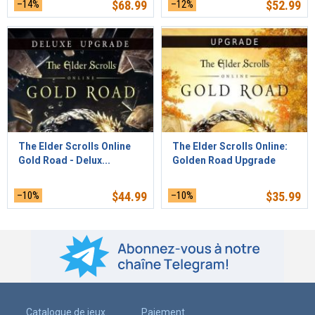
–14%
$
68.99
–12%
$
52.99
The Elder Scrolls Online
The Elder Scrolls Online:
Gold Road - Delux...
Golden Road Upgrade
–10%
$
44.99
–10%
$
35.99
Catalogue de jeux
Paiement