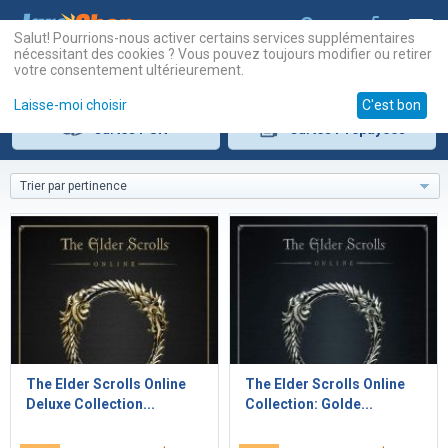
Salut! Pourrions-nous activer certains services supplémentaires
nécessitant des cookies ? Vous pouvez toujours modifier ou retirer
votre consentement ultérieurement.
Laisse-moi choisir
C'est bon
Cartes
PSN
Cartes
Prépayées
Trier par pertinence
The Elder Scrolls Online
The Elder Scrolls Online
Deluxe Collection...
Collection: Golde...