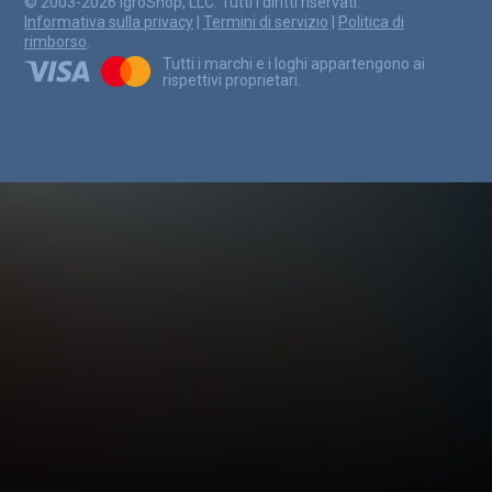
© 2003-2026 IgroShop, LLC. Tutti i diritti riservati.
Informativa sulla privacy
|
Termini di servizio
|
Politica di
rimborso
.
Tutti i marchi e i loghi appartengono ai
rispettivi proprietari.