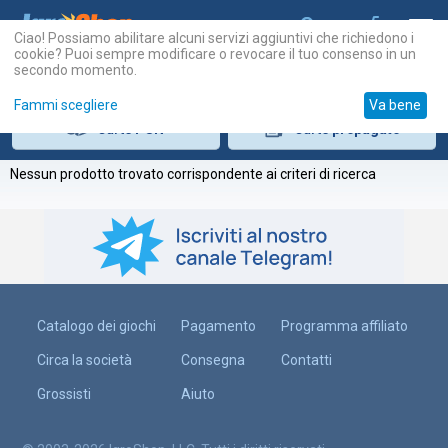
Ciao! Possiamo abilitare alcuni servizi aggiuntivi che richiedono i
cookie? Puoi sempre modificare o revocare il tuo consenso in un
secondo momento.
Fammi scegliere
Va bene
Carte
PSN
Carte
prepagate
Nessun prodotto trovato corrispondente ai criteri di ricerca
Catalogo dei giochi
Pagamento
Programma affiliato
Circa la società
Consegna
Contatti
Grossisti
Aiuto