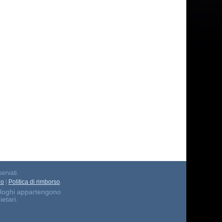
servati.
io
|
Politica di rimborso
.
 i loghi appartengono
ietari.