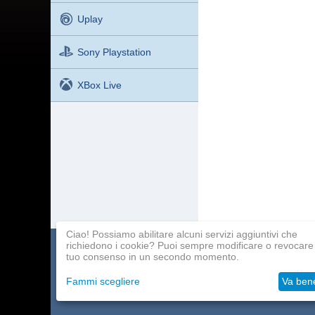
Uplay
Sony Playstation
XBox Live
Ciao! Possiamo abilitare alcuni servizi aggiuntivi che
richiedono i cookie? Puoi sempre modificare o revocare 
Catalogo dei giochi
Pagamento
Programma affilia
tuo consenso in un secondo momento.
Circa la società
Consegna
Contatti
Fammi scegliere
Va ben
Grossisti
Aiuto