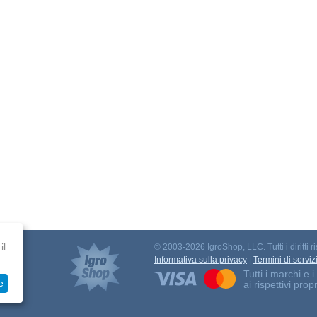
il
© 2003-2026 IgroShop, LLC. Tutti i diritti ri
to
Informativa sulla privacy
|
Termini di serviz
Tutti i marchi e
e
ai rispettivi propr