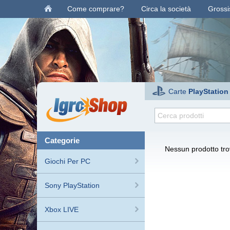
Come comprare?
Circa la società
Grossis
Carte
PlayStation
categorie
Nessun prodotto trov
Giochi Per PC
Sony PlayStation
Xbox LIVE