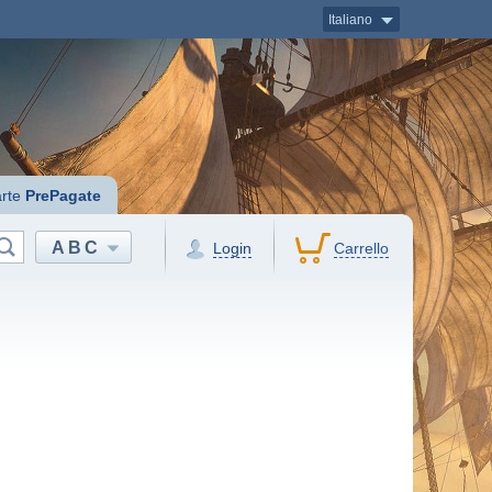
Italiano
rte
PrePagate
ABC
Login
Carrello