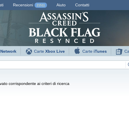
ti
Recensioni
Aiuto
Contatti
21511
 Network
Carte
Xbox Live
Carte
iTunes
Ca
ato corrispondente ai criteri di ricerca