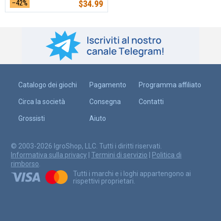
–42%
$
34.99
Catalogo dei giochi
Pagamento
Programma affiliato
Circa la società
Consegna
Contatti
Grossisti
Aiuto
© 2003-2026 IgroShop, LLC. Tutti i diritti riservati.
Informativa sulla privacy
|
Termini di servizio
|
Politica di
rimborso
.
Tutti i marchi e i loghi appartengono ai
rispettivi proprietari.