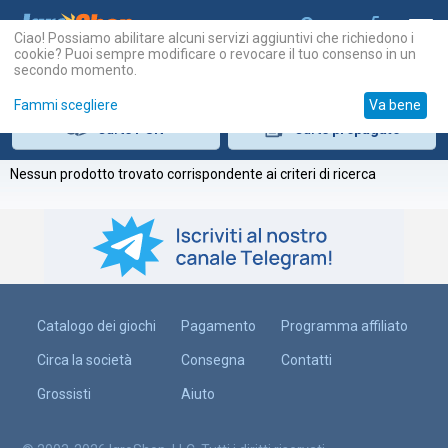
Ciao! Possiamo abilitare alcuni servizi aggiuntivi che richiedono i
cookie? Puoi sempre modificare o revocare il tuo consenso in un
secondo momento.
Fammi scegliere
Va bene
Carte
PSN
Carte
prepagate
Nessun prodotto trovato corrispondente ai criteri di ricerca
Catalogo dei giochi
Pagamento
Programma affiliato
Circa la società
Consegna
Contatti
Grossisti
Aiuto