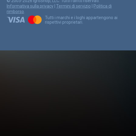
© 2003-2026 IgroShop, LLC. Tutti i diritti riservati.
Informativa sulla privacy
|
Termini di servizio
|
Politica di
rimborso
.
Tutti i marchi e i loghi appartengono ai
rispettivi proprietari.