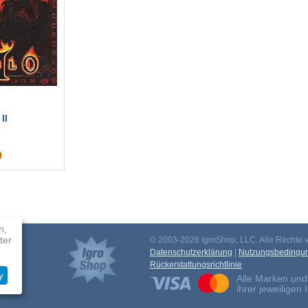
II
9
n,
ter
© 2003-2026 IgroShop, LLC. Alle Rechte v
mm
Datenschutzerklärung
|
Nutzungsbedingu
Rückerstattungsrichtlinie
.
y
Alle Marken und
ihrer jeweiligen 