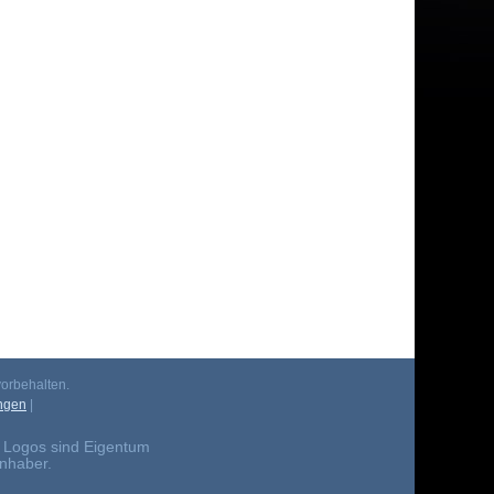
orbehalten.
ngen
|
 Logos sind Eigentum
Inhaber.