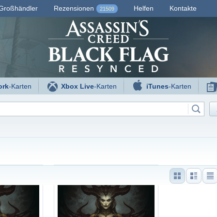
Großhändler
Rezensionen
Helfen
Kontakte
21509
ork
-Karten
Xbox Live
-Karten
iTunes
-Karten