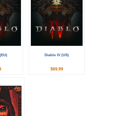
 (EU)
Diablo IV (US)
9
$
69.99