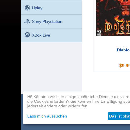
Uplay
Sony Playstation
XBox Live
Diablo 
$
9.9
Hi! Könnten wir bitte einige zusätzliche Dienste aktiviere
die Cookies erfordern? Sie können Ihre Einwilligung spä
Spielekatalog
Zahlung
Partnerprogra
jederzeit ändern oder widerrufen.
Über das Unternehmen
Lieferung
Kontakte
Lass mich aussuchen
Das ist oka
Großhändler
Helfen