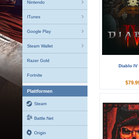
Nintendo
ITunes
Google Play
Steam Wallet
Razer Gold
Diablo IV
Fortnite
$
79.9
plattformen
Steam
Battle.net
Origin