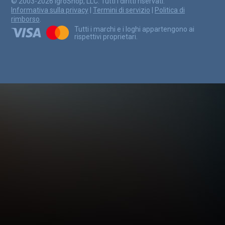
© 2003-2026 IgroShop, LLC. Tutti i diritti riservati.
Informativa sulla privacy
|
Termini di servizio
|
Politica di
rimborso
.
Tutti i marchi e i loghi appartengono ai
rispettivi proprietari.