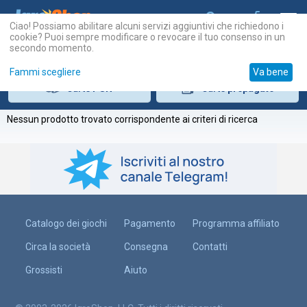
Ciao! Possiamo abilitare alcuni servizi aggiuntivi che richiedono i
cookie? Puoi sempre modificare o revocare il tuo consenso in un
secondo momento.
Fammi scegliere
Va bene
Carte
PSN
Carte
prepagate
Nessun prodotto trovato corrispondente ai criteri di ricerca
Catalogo dei giochi
Pagamento
Programma affiliato
Circa la società
Consegna
Contatti
Grossisti
Aiuto