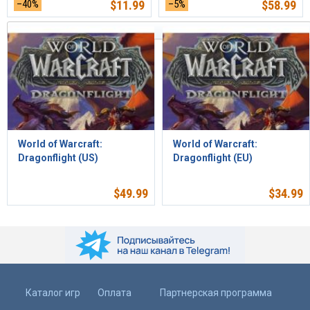
–40%
$
11.99
–5%
$
58.99
Сортировать по релевантности
World of Warcraft:
World of Warcraft:
Dragonflight (US)
Dragonflight (EU)
$
49.99
$
34.99
Каталог игр
Оплата
Партнерская программа