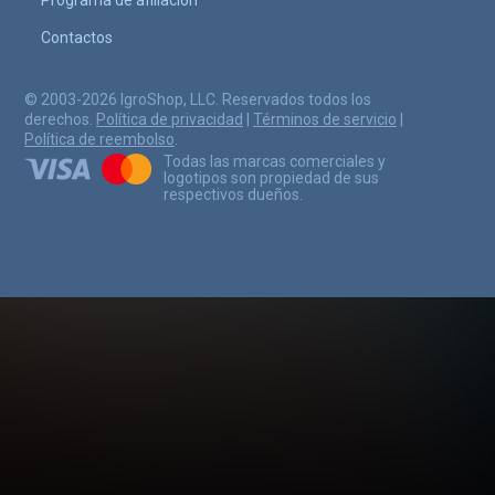
Contactos
© 2003-2026 IgroShop, LLC. Reservados todos los
derechos.
Política de privacidad
|
Términos de servicio
|
Política de reembolso
.
Todas las marcas comerciales y
logotipos son propiedad de sus
respectivos dueños.