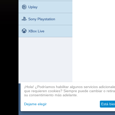
Uplay
Sony Playstation
XBox Live
¡Hola! ¿Podríamos habilitar algunos servicios adicional
que requieren cookies? Siempre puede cambiar o retira
Catalogo de juegos
Pago
Programa de afili
su consentimiento más adelante.
Acerca de la compañía
Entrega
Contactos
Dejame elegir
Está bie
Mayoristas
Ayuda