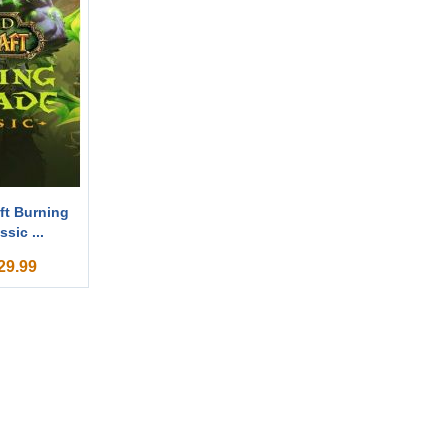
ft Burning
sic ...
29.99