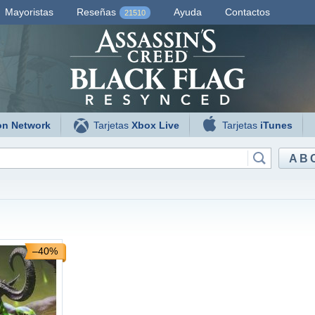
Mayoristas
Reseñas
Ayuda
Contactos
21510
on Network
Tarjetas
Xbox Live
Tarjetas
iTunes
AB
–40%