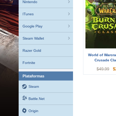
Nintendo
ITunes
Google Play
Steam Wallet
Razer Gold
World of Warcra
Crusade Clas
Fortnite
$
$
49.99
plataformas
Steam
Battle.net
Origin