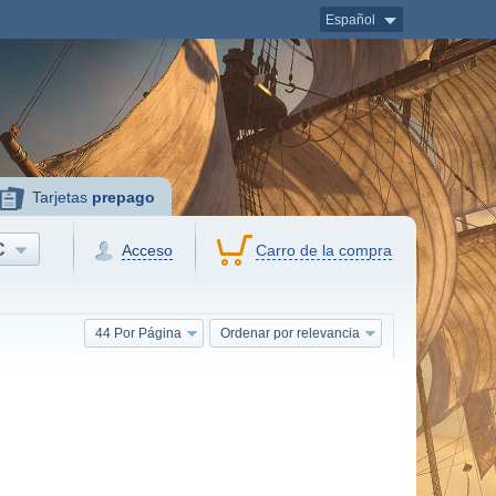
Español
Tarjetas
prepago
C
Acceso
Carro de la compra
44 Por Página
Ordenar por relevancia