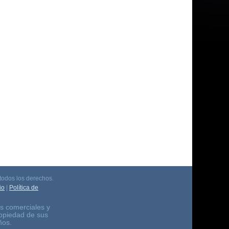
odos los derechos.
io
|
Política de
s comerciales y
ropiedad de sus
ños.