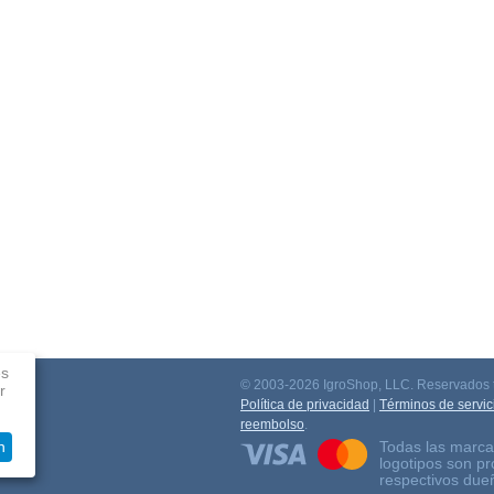
es
© 2003-2026 IgroShop, LLC. Reservados t
r
ación
Política de privacidad
|
Términos de servic
reembolso
.
Todas las marca
n
logotipos son p
respectivos due