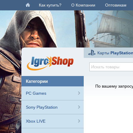
Как купить?
О Компании
Оптовикам
Карты
PlayStatio
категории
По вашему запросу
PC Games
Sony PlayStation
Xbox LIVE