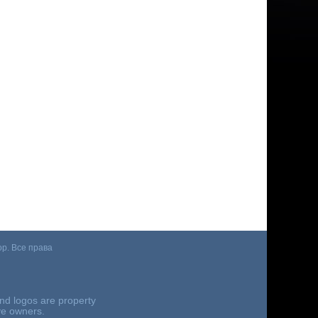
p. Все права
nd logos are property
ive owners.