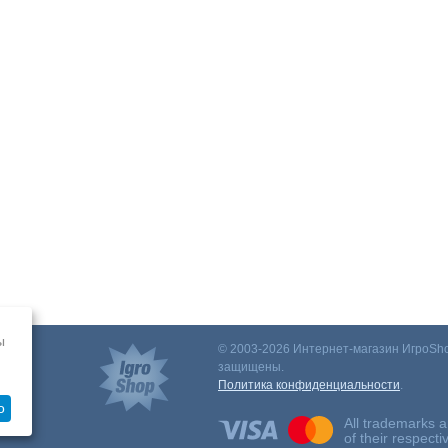
ы
© 2003-2026 Интернет-магазин ИгроSho
защищены.
Политика конфиденциальности
.
о
All trademarks a
of their respect