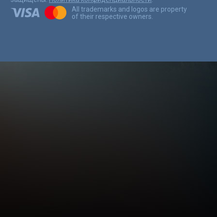
All trademarks and logos are property
of their respective owners.