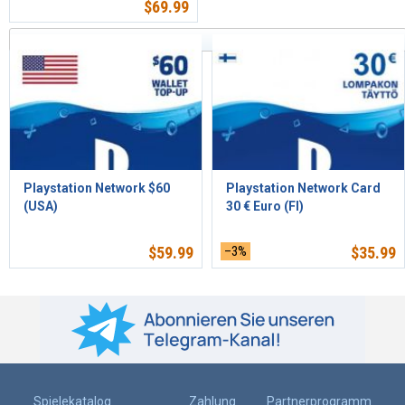
$
69.99
Sortiert nach Relevanz
Playstation Network $60
Playstation Network Card
(USA)
30 € Euro (FI)
$
59.99
–3%
$
35.99
Spielekatalog
Zahlung
Partnerprogramm