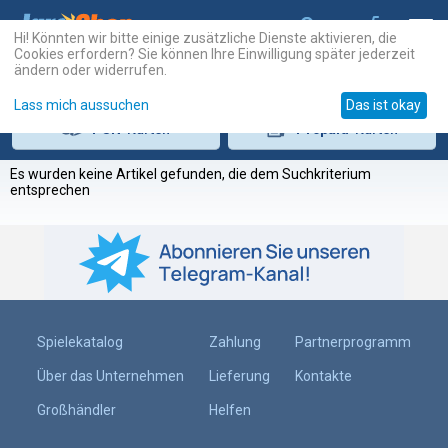
Hi! Könnten wir bitte einige zusätzliche Dienste aktivieren, die
Cookies erfordern? Sie können Ihre Einwilligung später jederzeit
ändern oder widerrufen.
Lass mich aussuchen
Das ist okay
PSN
-Karten
Prepaid
-Karten
Es wurden keine Artikel gefunden, die dem Suchkriterium
entsprechen
Spielekatalog
Zahlung
Partnerprogramm
Über das Unternehmen
Lieferung
Kontakte
Großhändler
Helfen