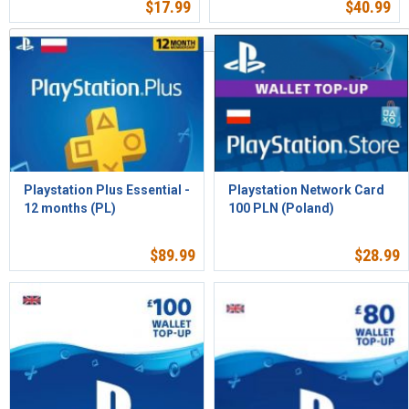
$
17.99
$
40.99
Ordenar por relevancia
Playstation Plus Essential -
Playstation Network Card
12 months (PL)
100 PLN (Poland)
$
89.99
$
28.99