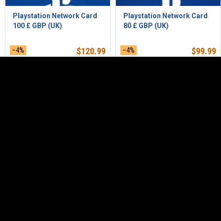
Playstation Network Card
Playstation Network Card
100 £ GBP (UK)
80 £ GBP (UK)
–4%
$
120.99
–4%
$
99.99
Playstation Network Card
Playstation Plus - Prepaid
90 £ GBP (UK)
Card 30 days (R...
–3%
$
109.99
$
7.50