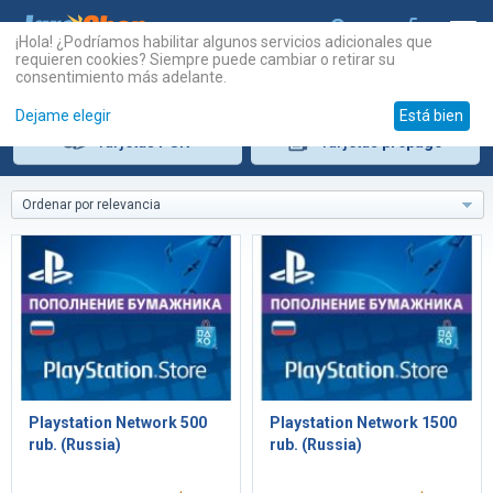
¡Hola! ¿Podríamos habilitar algunos servicios adicionales que
requieren cookies? Siempre puede cambiar o retirar su
consentimiento más adelante.
Dejame elegir
Está bien
Tarjetas
PSN
Tarjetas
prepago
Ordenar por relevancia
Playstation Network 500
Playstation Network 1500
rub. (Russia)
rub. (Russia)