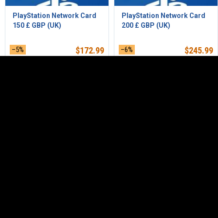
PlayStation Network Card
PlayStation Network Card
150 £ GBP (UK)
200 £ GBP (UK)
–5%
$
172.99
–6%
$
245.99
Playstation Network Card
Playstation Network Card
50 € Euro (NL)
50 € Euro (NL)
$
12.99
$
30.99