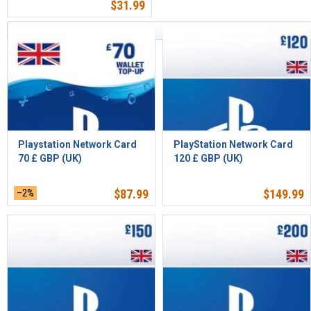
$
31.99
Ordenar por relevancia
Playstation Network Card
PlayStation Network Card
70 £ GBP (UK)
120 £ GBP (UK)
–2%
$
87.99
$
149.99