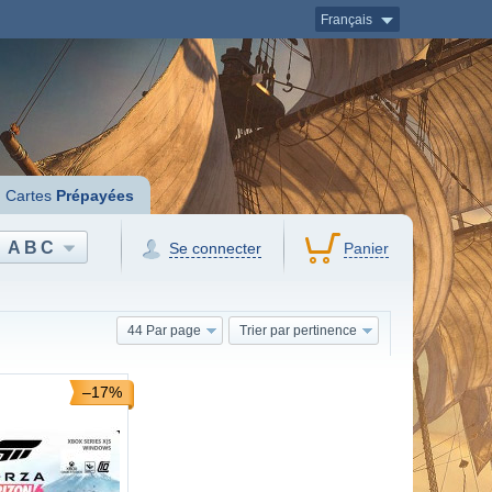
Français
Cartes
Prépayées
ABC
Se connecter
Panier
44 Par page
Trier par pertinence
–17%