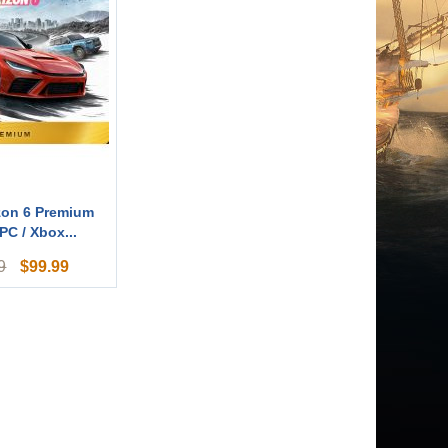
zon 6 Premium
PC / Xbox...
$
99.99
9