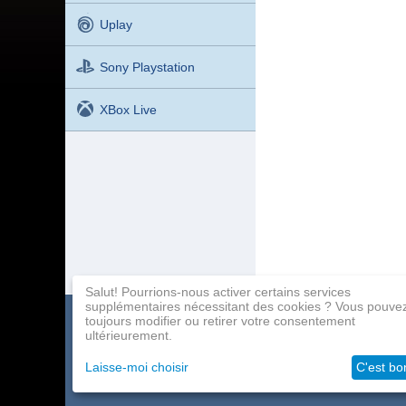
Uplay
Sony Playstation
XBox Live
Salut! Pourrions-nous activer certains services
supplémentaires nécessitant des cookies ? Vous pouve
toujours modifier ou retirer votre consentement
Catalogue de jeux
Paiement
Programme d'affil
ultérieurement.
À propos de la société
Livraison
Contacts
Laisse-moi choisir
C'est bo
Grossistes
Aide