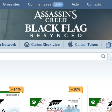
Grossistes
Commentaires
Aide
Contacts
21510
n Network
Cartes
Xbox Live
Cartes
iTunes
–14%
–18%