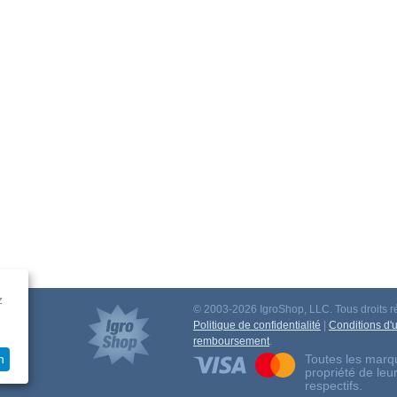
z
© 2003-2026 IgroShop, LLC. Tous droits r
iation
Politique de confidentialité
|
Conditions d'ut
remboursement
.
Toutes les marqu
n
propriété de leu
respectifs.