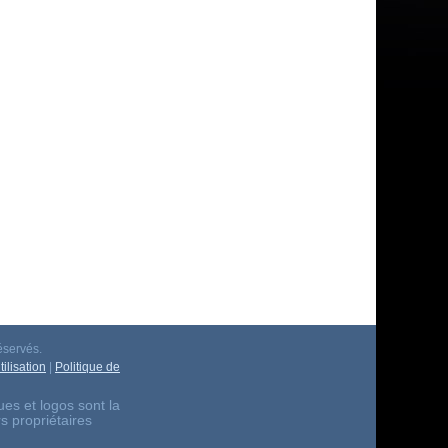
éservés.
ilisation
|
Politique de
es et logos sont la
rs propriétaires