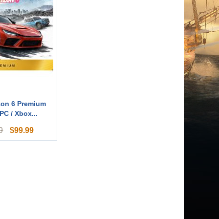
zon 6 Premium
PC / Xbox...
$
99.99
9