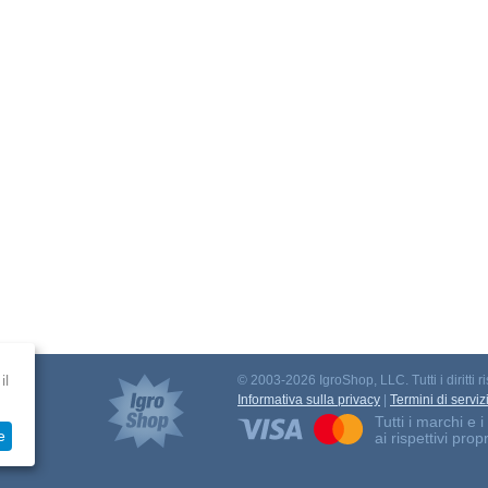
il
© 2003-2026 IgroShop, LLC. Tutti i diritti ri
to
Informativa sulla privacy
|
Termini di serviz
Tutti i marchi e
e
ai rispettivi propr