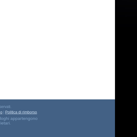
servati.
io
|
Politica di rimborso
.
 i loghi appartengono
ietari.