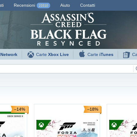
ti
Recensioni
Aiuto
Contatti
21510
 Network
Carte
Xbox Live
Carte
iTunes
Ca
–14%
–18%