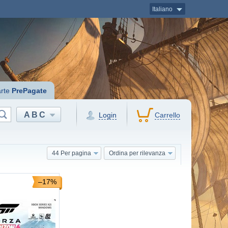
Italiano
rte
PrePagate
ABC
Login
Carrello
44 Per pagina
Ordina per rilevanza
–17%