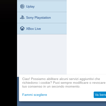
Uplay
Sony Playstation
XBox Live
Ciao! Possiamo abilitare alcuni servizi aggiuntivi che
richiedono i cookie? Puoi sempre modificare o revocare 
Catalogo dei giochi
Pagamento
Programma affilia
tuo consenso in un secondo momento.
Circa la società
Consegna
Contatti
Fammi scegliere
Va ben
Grossisti
Aiuto