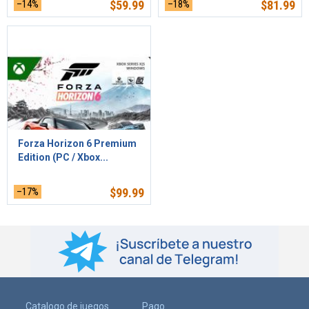
–14%
$
59.99
–18%
$
81.99
Forza Horizon 6 Premium
Edition (PC / Xbox...
–17%
$
99.99
Catalogo de juegos
Pago