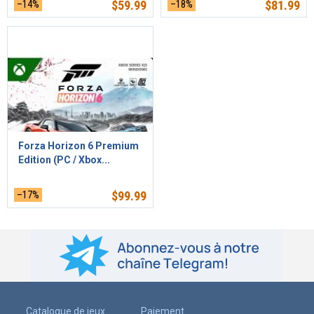
–14%
$
59.99
–18%
$
81.99
Forza Horizon 6 Premium
Edition (PC / Xbox...
–17%
$
99.99
Catalogue de jeux
Paiement