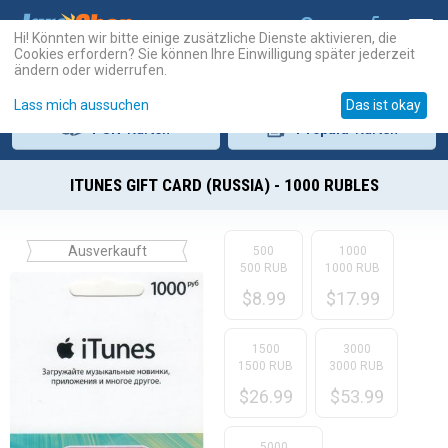
Hi! Könnten wir bitte einige zusätzliche Dienste aktivieren, die
Cookies erfordern? Sie können Ihre Einwilligung später jederzeit
ändern oder widerrufen.
Lass mich aussuchen
Das ist okay
PSN
-Karten
Prepaid
-Karten
ITUNES GIFT CARD (RUSSIA) - 1000 RUBLES
Ausverkauft
500
1000
500 RUB
1000 RUB
$
8.99
$
17.99
1500
3000
1500 RUB
3000 RUB
$
26.99
$
53.99
5000