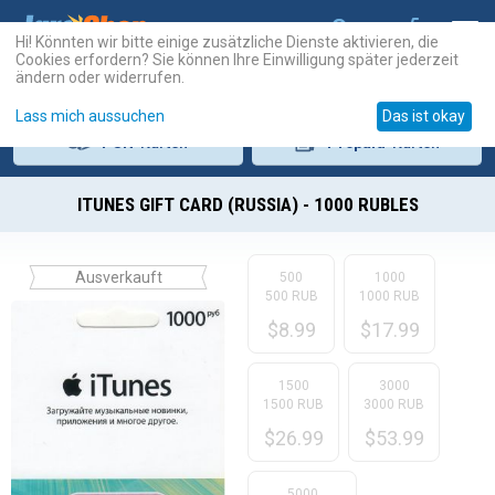
Hi! Könnten wir bitte einige zusätzliche Dienste aktivieren, die
Cookies erfordern? Sie können Ihre Einwilligung später jederzeit
ändern oder widerrufen.
Lass mich aussuchen
Das ist okay
PSN
-Karten
Prepaid
-Karten
ITUNES GIFT CARD (RUSSIA) - 1000 RUBLES
Ausverkauft
500
1000
500 RUB
1000 RUB
$
8.99
$
17.99
1500
3000
1500 RUB
3000 RUB
$
26.99
$
53.99
5000