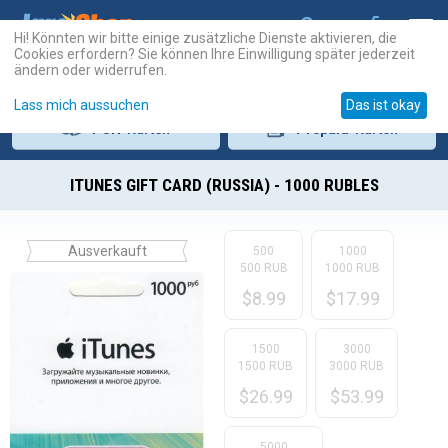
Hi! Könnten wir bitte einige zusätzliche Dienste aktivieren, die
Cookies erfordern? Sie können Ihre Einwilligung später jederzeit
ändern oder widerrufen.
Lass mich aussuchen
Das ist okay
PSN
-Karten
Prepaid
-Karten
ITUNES GIFT CARD (RUSSIA) - 1000 RUBLES
Ausverkauft
500
1000
500 RUB
1000 RUB
$
8.99
$
17.99
1500
3000
1500 RUB
3000 RUB
$
26.99
$
53.99
5000