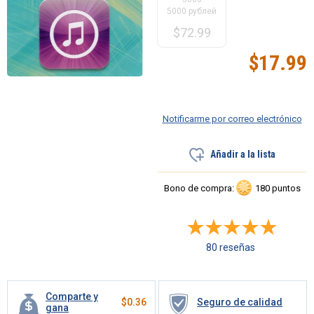
5000 рублей
$
72.99
$
17.99
Notificarme por correo electrónico
Añadir a la lista
Bono de compra:
180 puntos
80 reseñas
Comparte y
$
0.36
Seguro de calidad
gana