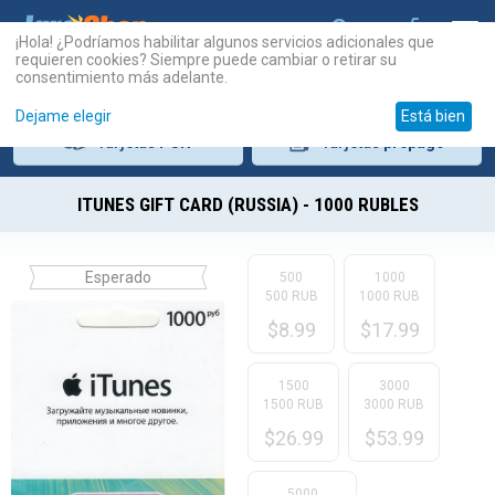
¡Hola! ¿Podríamos habilitar algunos servicios adicionales que
requieren cookies? Siempre puede cambiar o retirar su
consentimiento más adelante.
Dejame elegir
Está bien
Tarjetas
PSN
Tarjetas
prepago
ITUNES GIFT CARD (RUSSIA) - 1000 RUBLES
Esperado
500
1000
500 RUB
1000 RUB
$
8.99
$
17.99
1500
3000
1500 RUB
3000 RUB
$
26.99
$
53.99
5000