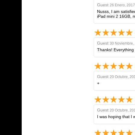
Guest
26 Enero, 2017
Nusss, I am satisfi
iPad mini 2 16GB, my
Guest
30 Noviembre,
Thanks! Everything i
Guest
20 Octubre, 20
+
Guest
20 Octubre, 20
I was hoping that I 