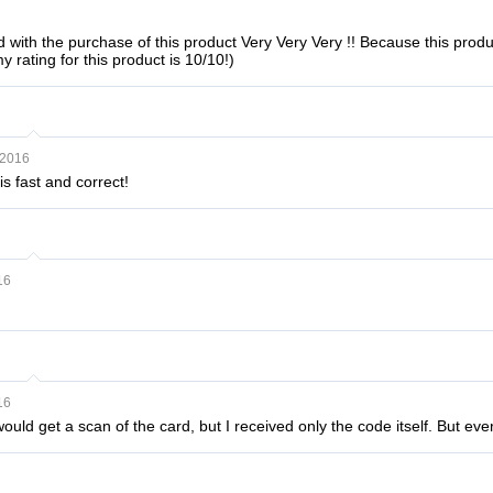
ed with the purchase of this product Very Very Very !! Because this pro
 rating for this product is 10/10!)
 2016
s fast and correct!
16
16
would get a scan of the card, but I received only the code itself. But eve