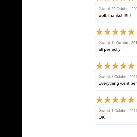
Guest
20 Octubre, 20
well. thanks!!!!!!!!
Guest
11 Octubre, 20
all perfectly!
Guest
8 Octubre, 201
Everything went per
Guest
1 Octubre, 201
OK