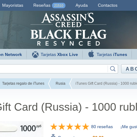
Mayoristas
Reseñas
Ayuda
Contactos
21510
on Network
Tarjetas
Xbox Live
Tarjetas
iTunes
AB
Tarjetas regalo de iTunes
Rusia
iTunes Gift Card (Russia) - 1000 rubl
ift Card (Russia) - 1000 rub
80 reseñas
¡Me gust