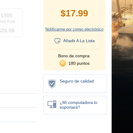
$
17.99
1500
1500 RUB
Notificarme por correo electrónico
$
26.99
Añadir A La Lista
Bono de compra:
180 puntos
Seguro de calidad
¿Mi computadora lo
soportará?