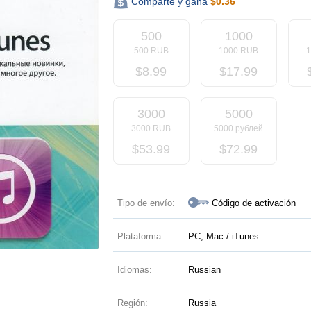
Comparte y gana
$
0.36
500
1000
500 RUB
1000 RUB
$
8.99
$
17.99
3000
5000
3000 RUB
5000 рублей
$
53.99
$
72.99
Tipo de envío:
Código de activación
Plataforma:
PC, Mac / iTunes
Idiomas:
Russian
Región:
Russia