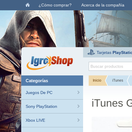
¿Cómo comprar?
Acerca de la compañía
Tarjetas
PlayStati
categorías
Inicio
iTunes
Juegos De PC
iTunes G
Sony PlayStation
Xbox LIVE