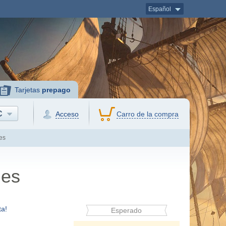
Español
Tarjetas
prepago
C
Acceso
Carro de la compra
es
les
a!
Esperado