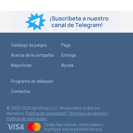
Catalogo de juegos
Pago
Acerca de la compañía
Entrega
Mayoristas
Ayuda
Programa de afiliación
Contactos
© 2003-2026 IgroShop, LLC. Reservados todos los
derechos.
Política de privacidad
|
Términos de servicio
|
Política de reembolso
.
Todas las marcas comerciales y
logotipos son propiedad de sus