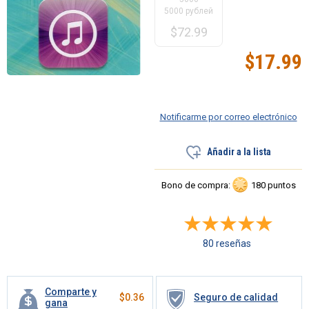
5000 рублей
$
72.99
$
17.99
Notificarme por correo electrónico
Añadir a la lista
Bono de compra:
180 puntos
80 reseñas
Comparte y
$
0.36
Seguro de calidad
gana