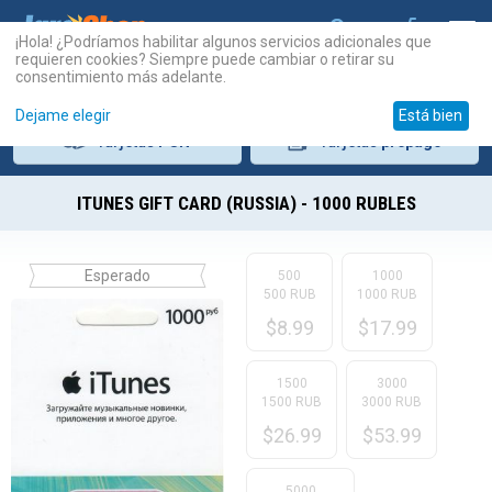
¡Hola! ¿Podríamos habilitar algunos servicios adicionales que
requieren cookies? Siempre puede cambiar o retirar su
consentimiento más adelante.
Dejame elegir
Está bien
Tarjetas
PSN
Tarjetas
prepago
ITUNES GIFT CARD (RUSSIA) - 1000 RUBLES
Esperado
500
1000
500 RUB
1000 RUB
$
8.99
$
17.99
1500
3000
1500 RUB
3000 RUB
$
26.99
$
53.99
5000