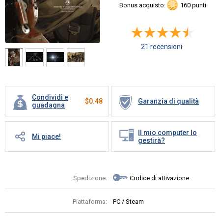
Bonus acquisto:
160 punti
21 recensioni
Condividi e
$
0.48
Garanzia di qualità
guadagna
Il mio computer lo
Mi piace!
gestirà?
Spedizione:
Codice di attivazione
Piattaforma:
PC / Steam