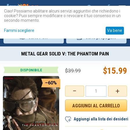
Ciao! Possiamo abilitare alcuni servizi aggiuntivi che richiedono i
cookie? Puoi sempre modificare o revocare il tuo consenso in un
secondo momento.
Fammi scegliere
Va bene
Carte
PSN
Carte
prepagate
METAL GEAR SOLID V: THE PHANTOM PAIN
$
15.99
$
39.99
DISPONIBILE
–60%
−
+
Aggiungi alla lista dei desideri