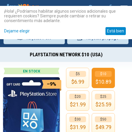
¡Hola! ¿Podríamos habilitar algunos servicios adicionales que
requieren cookies? Siempre puede cambiar o retirar su
consentimiento más adelante.
Dejame elegir
Está bien
Tarjetas
PSN
Tarjetas
prepago
PLAYSTATION NETWORK $10 (USA)
EN STOCK
$5
$10
$
6.99
$
10.89
–9%
$20
$25
$
21.99
$
25.59
$30
$50
$
31.99
$
49.79