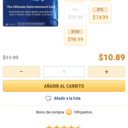
$60
$75
$
59.99
$
74.99
$100
$
98.99
$
10.89
$
11.99
−
+
Añadir a la lista
Bono de compra:
109 puntos