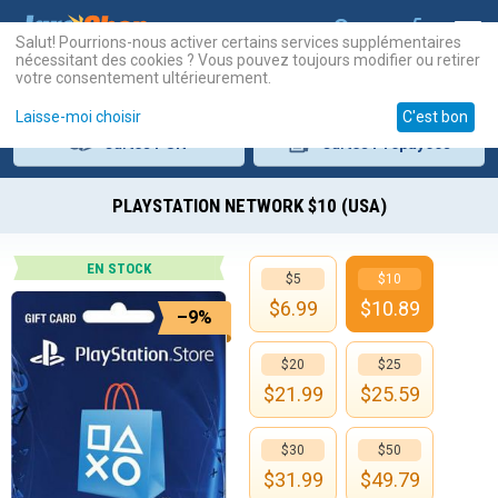
Salut! Pourrions-nous activer certains services supplémentaires
nécessitant des cookies ? Vous pouvez toujours modifier ou retirer
votre consentement ultérieurement.
Laisse-moi choisir
C'est bon
Cartes
PSN
Cartes
Prépayées
PLAYSTATION NETWORK $10 (USA)
EN STOCK
$5
$10
$
6.99
$
10.89
–9%
$20
$25
$
21.99
$
25.59
$30
$50
$
31.99
$
49.79