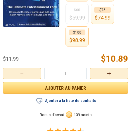
$60
$75
$
59.99
$
74.99
$100
$
98.99
$
10.89
$
11.99
−
+
Ajouter à la liste de souhaits
Bonus d'achat:
109 points