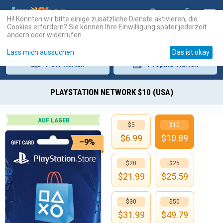
Hi! Könnten wir bitte einige zusätzliche Dienste aktivieren, die
Cookies erfordern? Sie können Ihre Einwilligung später jederzeit
ändern oder widerrufen.
Lass mich aussuchen
Das ist okay
PSN
-Karten
Prepaid
-Karten
PLAYSTATION NETWORK $10 (USA)
AUF LAGER
$5
$10
$
6.99
$
10.89
–9%
$20
$25
$
21.99
$
25.59
$30
$50
$
31.99
$
49.79