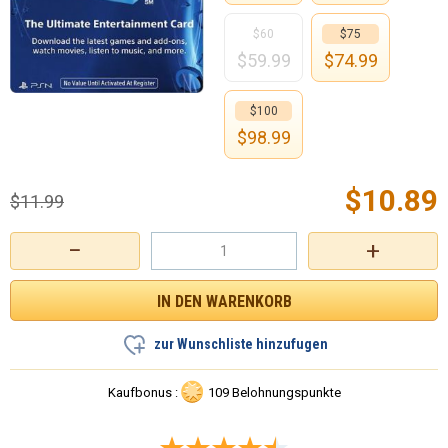
$60
$75
$
59.99
$
74.99
$100
$
98.99
$
10.89
$
11.99
−
+
zur Wunschliste hinzufugen
Kaufbonus :
109 Belohnungspunkte