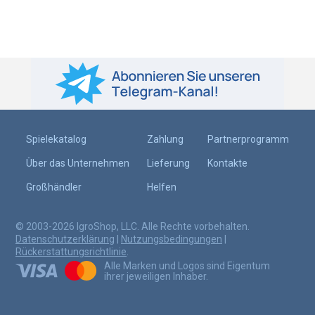
Spielekatalog
Zahlung
Partnerprogramm
Über das Unternehmen
Lieferung
Kontakte
Großhändler
Helfen
© 2003-2026 IgroShop, LLC. Alle Rechte vorbehalten.
Datenschutzerklärung
|
Nutzungsbedingungen
|
Rückerstattungsrichtlinie
.
Alle Marken und Logos sind Eigentum
ihrer jeweiligen Inhaber.