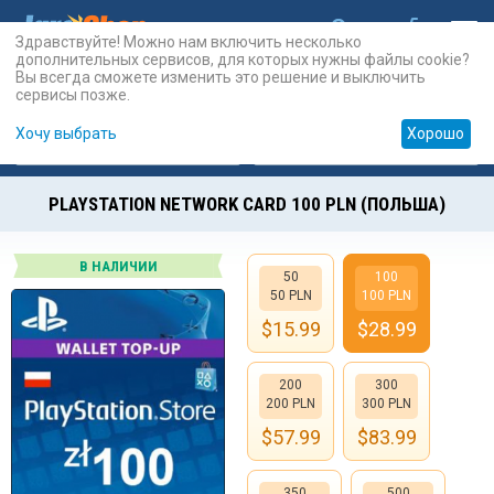
Здравствуйте! Можно нам включить несколько
дополнительных сервисов, для которых нужны файлы cookie?
Вы всегда сможете изменить это решение и выключить
сервисы позже.
Хочу выбрать
Хорошо
Карты
PSN
Карты
Prepaid
PLAYSTATION NETWORK CARD 100 PLN (ПОЛЬША)
В НАЛИЧИИ
50
100
50 PLN
100 PLN
$
15.99
$
28.99
200
300
200 PLN
300 PLN
$
57.99
$
83.99
350
500