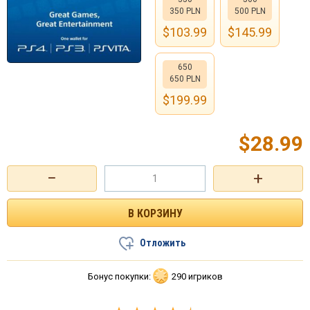
350 PLN
500 PLN
$
103.99
$
145.99
650
650 PLN
$
199.99
$
28.99
−
+
Отложить
Бонус покупки:
290 игриков