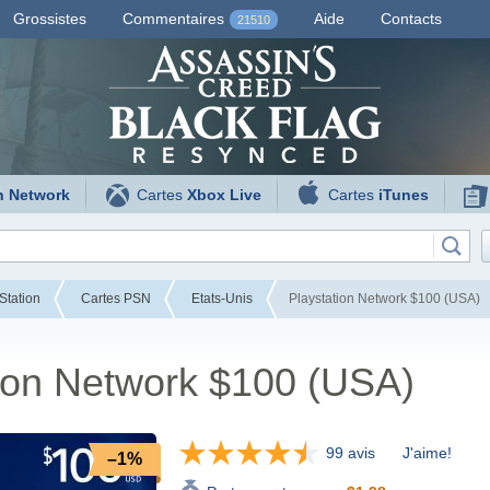
Grossistes
Commentaires
Aide
Contacts
21510
n Network
Cartes
Xbox Live
Cartes
iTunes
Station
Cartes PSN
Etats-Unis
Playstation Network $100 (USA)
tion Network $100 (USA)
99 avis
J'aime!
–1%