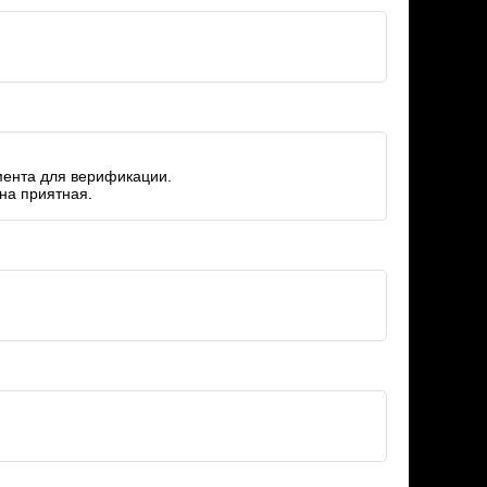
мента для верификации.
на приятная.