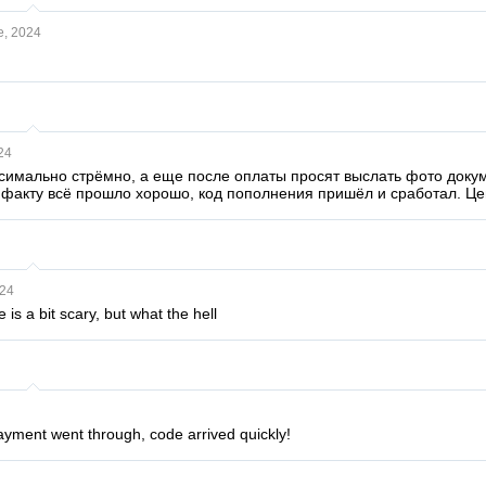
, 2024
24
симально стрёмно, а еще после оплаты просят выслать фото доку
о факту всё прошло хорошо, код пополнения пришёл и сработал. Це
24
 is a bit scary, but what the hell
payment went through, code arrived quickly!