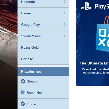
Nintendo
ITunes
Google Play
Steam Wallet
Razer Gold
Fortnite
plateformes
Steam
Battle.net
Origin