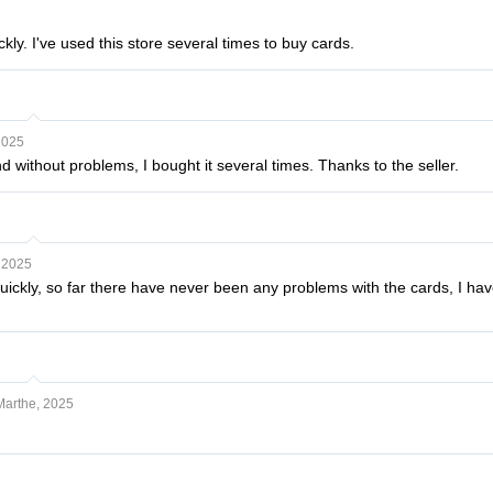
kly. I've used this store several times to buy cards.
2025
nd without problems, I bought it several times. Thanks to the seller.
, 2025
quickly, so far there have never been any problems with the cards, I ha
Marthe, 2025