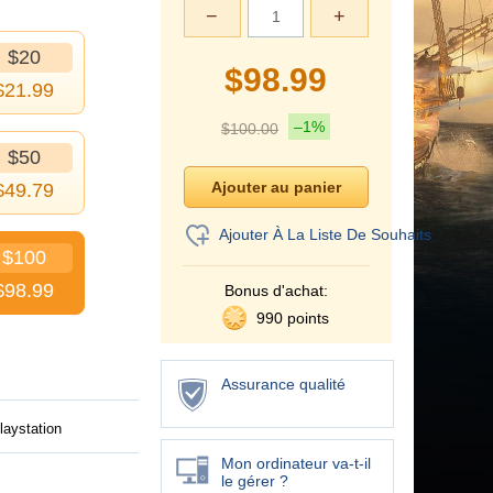
−
+
$20
$
98.99
$
21.99
–1%
$
100.00
$50
$
49.79
Ajouter À La Liste De Souhaits
$100
$
98.99
Bonus d'achat:
990 points
Assurance qualité
laystation
Mon ordinateur va-t-il
le gérer ?