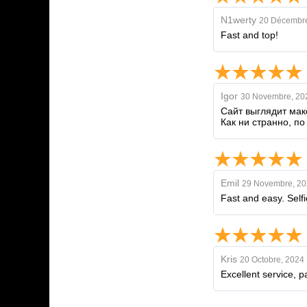
N1werty
20 Décembre
Fast and top!
Igor
30 Novembre, 20
Сайт выглядит мак
Как ни странно, п
Emil
29 Novembre, 20
Fast and easy. Selfie
Kris
20 Octobre, 2024
Excellent service, 