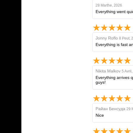
28 Marthe, 2026
Everything went quic
Jonny Roflo
8 Peut, 
Everything is fast a
Nikita Malkov
5 Avril
Everything arrives 
guys!
Райан Бенсуда
29 
Nice