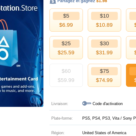
Partagez et gagnez
$
1.98
$5
$10
$
6.99
$
10.89
$25
$30
$
25.59
$
31.99
$60
$75
$
59.99
$
74.99
Livraison:
Code d'activation
Plate-forme:
PS5, PS4, PS3, Vita / Sony P
Région:
United States of America