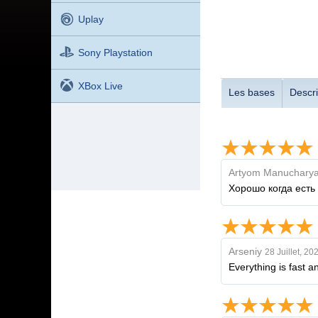
Uplay
Sony Playstation
XBox Live
Les bases
Descri
Artyom Manuchary
Хорошо когда есть
Arseniy
28 Juillet, 20
Everything is fast a