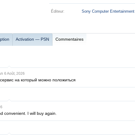
Éditeur:
Sony Computer Entertainment
ption
Activation — PSN
Commentaires
an
6 Août, 2026
 сервис на который можно положиться
26
nd convenient. I will buy again.