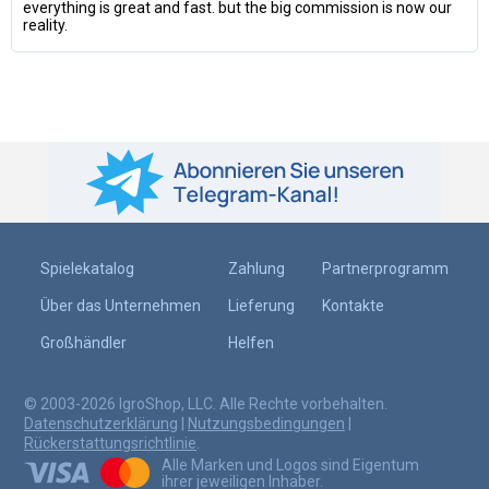
everything is great and fast. but the big commission is now our
reality.
Spielekatalog
Zahlung
Partnerprogramm
Über das Unternehmen
Lieferung
Kontakte
Großhändler
Helfen
© 2003-2026 IgroShop, LLC. Alle Rechte vorbehalten.
Datenschutzerklärung
|
Nutzungsbedingungen
|
Rückerstattungsrichtlinie
.
Alle Marken und Logos sind Eigentum
ihrer jeweiligen Inhaber.