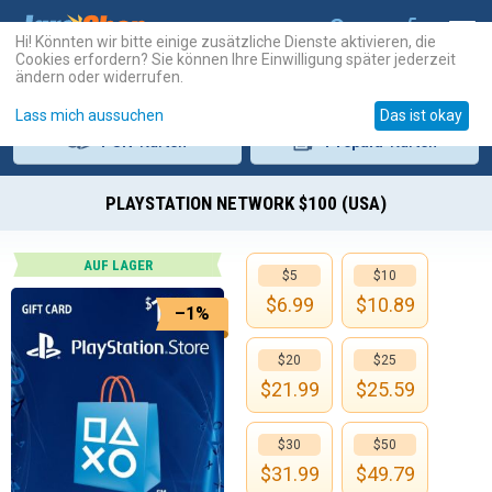
Hi! Könnten wir bitte einige zusätzliche Dienste aktivieren, die
Cookies erfordern? Sie können Ihre Einwilligung später jederzeit
ändern oder widerrufen.
Lass mich aussuchen
Das ist okay
PSN
-Karten
Prepaid
-Karten
PLAYSTATION NETWORK $100 (USA)
AUF LAGER
$5
$10
$
6.99
$
10.89
–1%
$20
$25
$
21.99
$
25.59
$30
$50
$
31.99
$
49.79