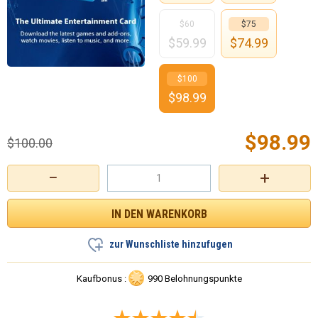
$60
$75
$
59.99
$
74.99
$100
$
98.99
$
98.99
$
100.00
−
+
zur Wunschliste hinzufugen
Kaufbonus :
990 Belohnungspunkte